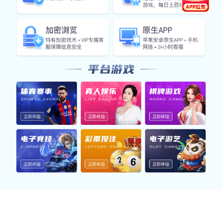
数据分布矩阵
意昂体育(中国)官方网站-e.onsports采用模块化方式展现多
维数据分布情况，增强数据可读性与用户行为分析效率。
活跃用户
平均停留
67,200
3m 41s
人均交互
异常请求率